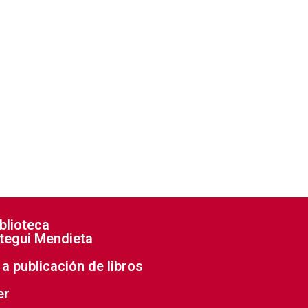
blioteca
tegui Mendieta
a publicación de libros
er