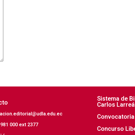
Sistema de Bi
cto
Carlos Larreá
acion.editorial@udla.edu.ec
Convocatoria 
981 000 ext 2377
Concurso Lib