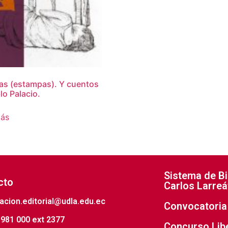
ías (estampas). Y cuentos
lo Palacio.
más
Sistema de Bi
cto
Carlos Larreá
acion.editorial@udla.edu.ec
Convocatoria 
981 000 ext 2377
Concurso Lib