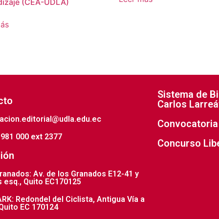
dizaje (CEA-UDLA)
más
Sistema de Bi
cto
Carlos Larreá
acion.editorial@udla.edu.ec
Convocatoria 
981 000 ext 2377
Concurso Lib
ión
anados: Av. de los Granados E12-41 y
 esq., Quito EC170125
K: Redondel del Ciclista, Antigua Vía a
Quito EC 170124