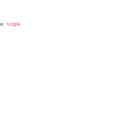
ía:
-Logía