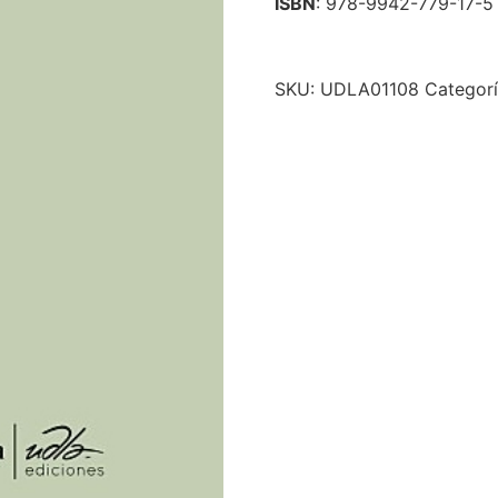
ISBN
: 978-9942-779-17-5
SKU:
UDLA01108
Categor