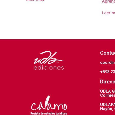
Apren
Leer 
Conta
coordin
+593 23
Direcc
UDLA Gr
Colimes
UDLAPAR
Nayón, 