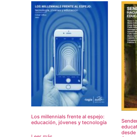
Los millennials frente al espejo:
Sender
educación, jóvenes y tecnología
educat
desde 
Leer más