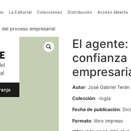
úsqueda
io
La Editorial
Colecciones
Distribución
Acceso Abierto
a del proceso empresarial
El agente:
confianza
empresari
Autor
: José Gabriel Terán
Colección
: -logía
Fecha de publicación
: Di
Formato
: libro impreso