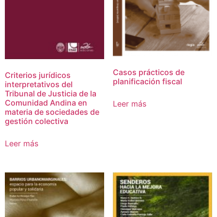
Casos prácticos de
Criterios jurídicos
planificación fiscal
interpretativos del
Tribunal de Justicia de la
Comunidad Andina en
Leer más
materia de sociedades de
gestión colectiva
Leer más