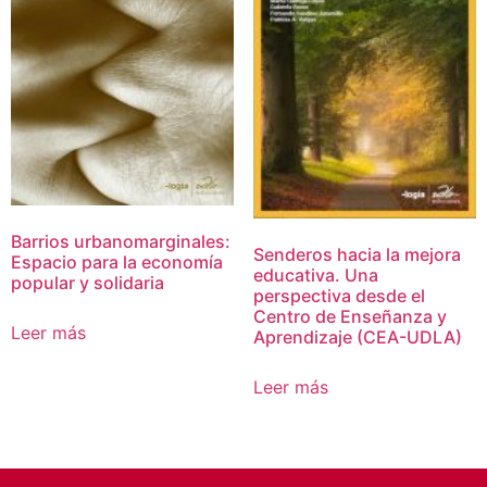
Barrios urbanomarginales:
Senderos hacia la mejora
Espacio para la economía
educativa. Una
popular y solidaria
perspectiva desde el
Centro de Enseñanza y
Leer más
Aprendizaje (CEA-UDLA)
Leer más