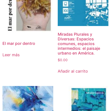
Miradas Plurales y
Diversas: Espacios
El mar por dentro
comunes, espacios
intermedios: el paisaje
urbano en América.
Leer más
$
0.00
Añadir al carrito