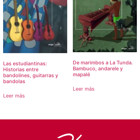
De marimbos a La Tunda.
Las estudiantinas:
Bambuco, andarele y
Historias entre
mapalé
bandolines, guitarras y
bandolas
Leer más
Leer más