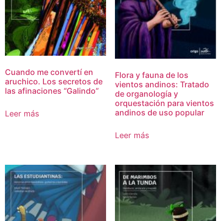
Cuando me convertí en
Flora y fauna de los
aruchico. Los secretos de
vientos andinos: Tratado
las afinaciones “Galindo”
de organología y
orquestación para vientos
andinos de uso popular
Leer más
Leer más