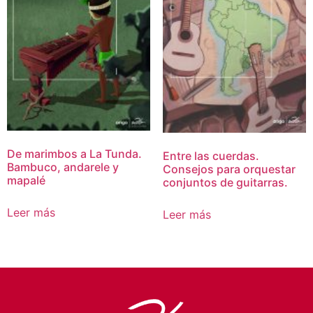
De marimbos a La Tunda.
Entre las cuerdas.
Bambuco, andarele y
Consejos para orquestar
mapalé
conjuntos de guitarras.
Leer más
Leer más