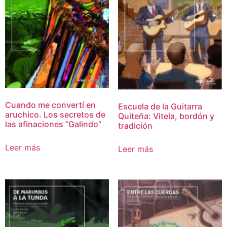
Cuando me convertí en
Escuela de la Guitarra
aruchico. Los secretos de
Quiteña: Vitela, bordón y
las afinaciones “Galindo”
tradición
Leer más
Leer más