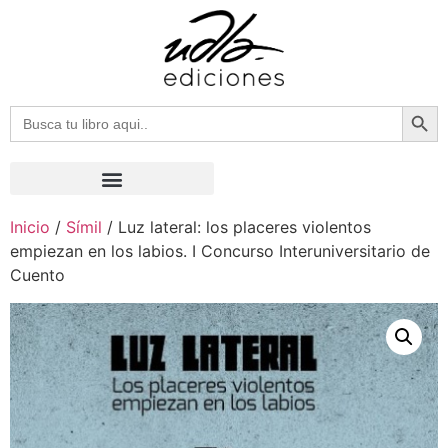
Botón
Buscar:
Inicio
/
Símil
/ Luz lateral: los placeres violentos
empiezan en los labios. I Concurso Interuniversitario de
Cuento