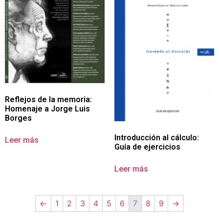
Reflejos de la memoria:
Homenaje a Jorge Luis
Borges
Introducción al cálculo:
Leer más
Guía de ejercicios
Leer más
←
1
2
3
4
5
6
7
8
9
→