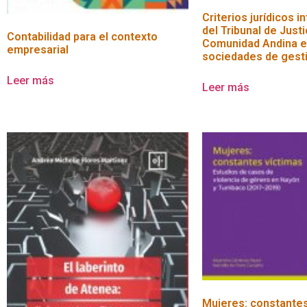
Criterios jurídicos i
del Tribunal de Justi
Contabilidad para el contexto
Comunidad Andina e
empresarial
sociedades de gesti
Leer más
Leer más
Mujeres: constantes