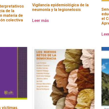
Vigilancia epidemiológica de la
nterpretativos
Sen
neumonía y la legionelosis
cia de la
edu
n materia de
el 
ón colectiva
Leer más
Apr
Lee
 víctimas.