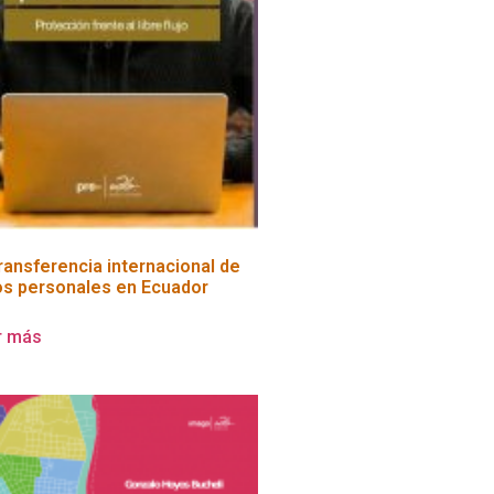
ransferencia internacional de
os personales en Ecuador
r más