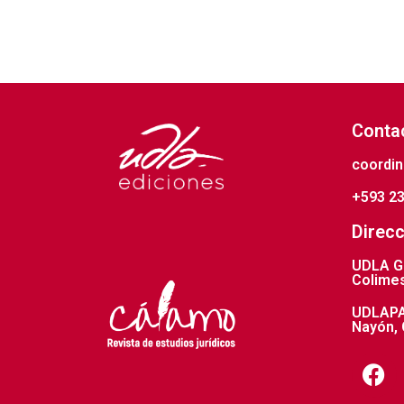
Conta
coordin
+593 23
Direcc
UDLA Gr
Colimes
UDLAPAR
Nayón, 