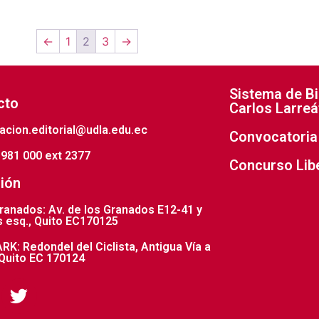
←
1
2
3
→
Sistema de Bi
cto
Carlos Larreá
acion.editorial@udla.edu.ec
Convocatoria 
981 000 ext 2377
Concurso Lib
ión
anados: Av. de los Granados E12-41 y
 esq., Quito EC170125
K: Redondel del Ciclista, Antigua Vía a
Quito EC 170124