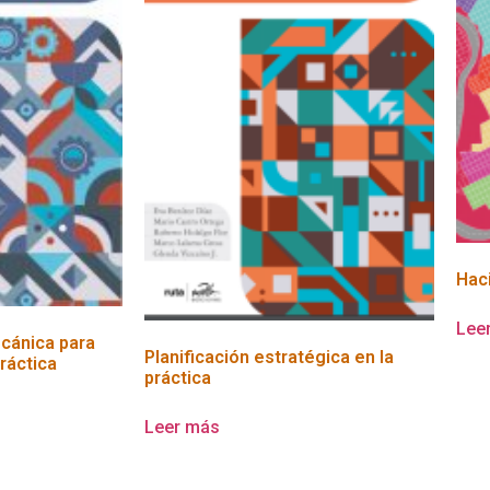
Hac
Lee
cánica para
Planificación estratégica en la
práctica
práctica
Leer más