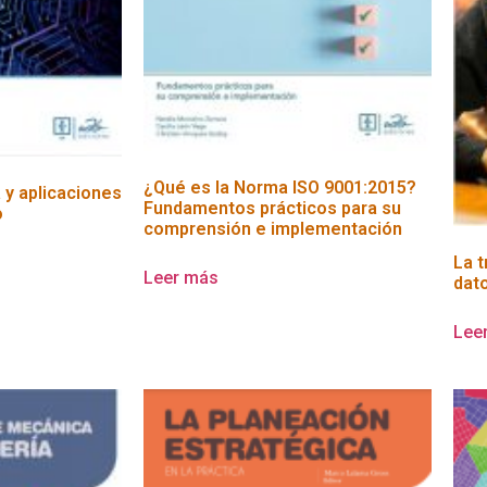
¿Qué es la Norma ISO 9001:2015?
y aplicaciones
Fundamentos prácticos para su
o
comprensión e implementación
La t
Leer más
dat
Lee