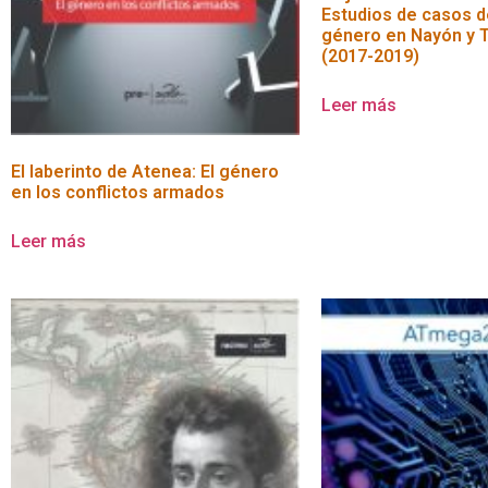
Estudios de casos d
género en Nayón y
(2017-2019)
Leer más
El laberinto de Atenea: El género
en los conflictos armados
Leer más