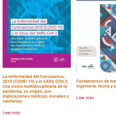
La enfermedad del Coronavirus-
Fundamentos de me
2019 (COVID-19) y el SARS-COV-2:
ingeniería: teoría y 
Una visión multidisciplinaria de la
pandemia, su origen, sus
implicaciones médicas, sociales y
Leer más
sanitarias.
Leer más