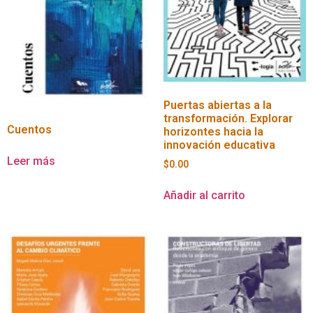
Puertas abiertas a la
transformación. Explorar
Cuentos
horizontes hacia la
innovación educativa
Leer más
$
0.00
Añadir al carrito