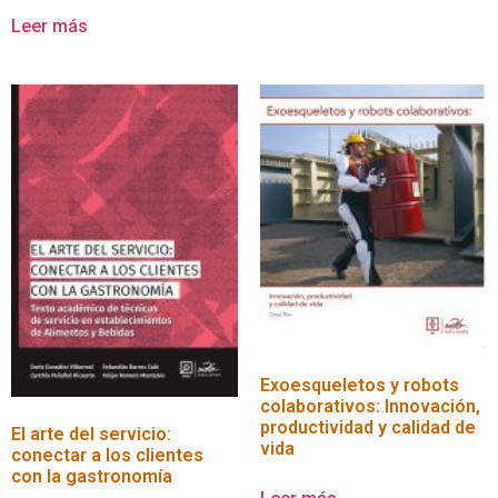
Leer más
Exoesqueletos y robots
colaborativos: Innovación,
productividad y calidad de
El arte del servicio:
vida
conectar a los clientes
con la gastronomía