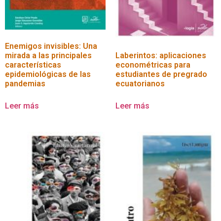
Enemigos invisibles: Una
mirada a las principales
Laberintos: aplicaciones
características
econométricas para
epidemiológicas de las
estudiantes de pregrado
pandemias
ecuatorianos
Leer más
Leer más