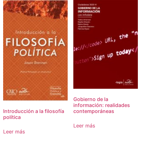
Gobierno de la
información: realidades
Introducción a la filosofía
contemporáneas
política
Leer más
Leer más