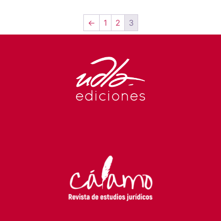
←
1
2
3