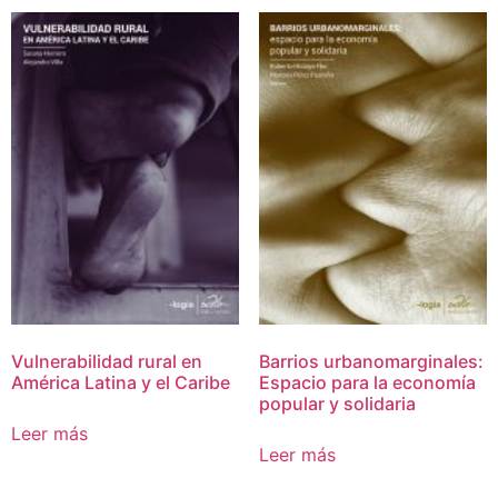
Vulnerabilidad rural en
Barrios urbanomarginales:
América Latina y el Caribe
Espacio para la economía
popular y solidaria
Leer más
Leer más