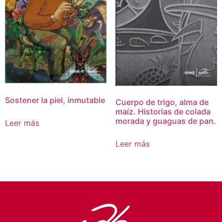
Sostener la piel, inmutable
Cuerpo de trigo, alma de
maíz. Historias de colada
morada y guaguas de pan.
Leer más
Leer más